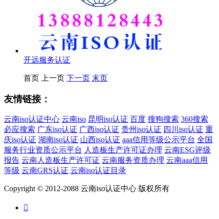
开远服务认证
首页
上一页
下一页
末页
友情链接：
云南iso认证中心
云南iso
昆明iso认证
百度
搜狗搜索
360搜索
必应搜索
广东iso认证
广西iso认证
贵州iso认证
四川iso认证
重
庆iso认证
湖南iso认证
山西iso认证
aaa信用等级公示平台
全国
服务行业资质公示平台
人造板生产许可证办理
云南ESG评级
报告
云南人造板生产许可证
云南服务资质办理
云南aaa信用
等级
云南GRS认证
云南iso认证目录
Copyright © 2012-2088 云南iso认证中心 版权所有
